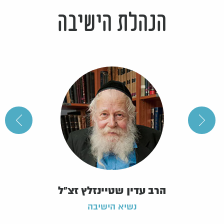
הנהלת הישיבה
הרב עדין שטיינזלץ זצ"ל
נשיא הישיבה