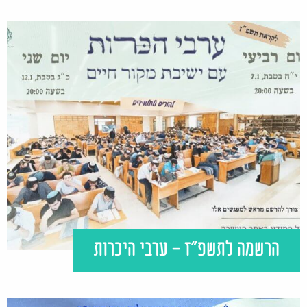
הרשמה לתשפ"ז - ערבי היכרות