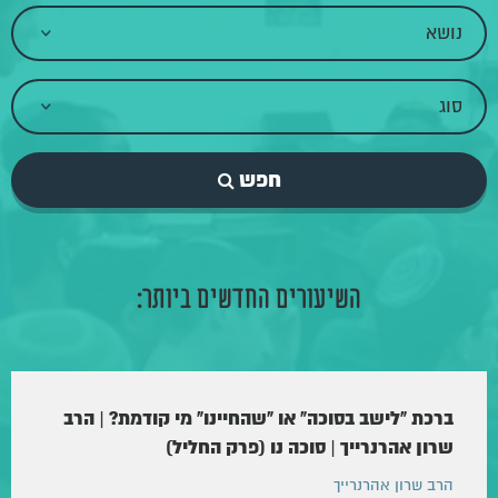
חפש
השיעורים החדשים ביותר:
ברכת "לישב בסוכה" או "שהחיינו" מי קודמת? | הרב
שרון אהרנרייך | סוכה נו (פרק החליל)
הרב שרון אהרנרייך