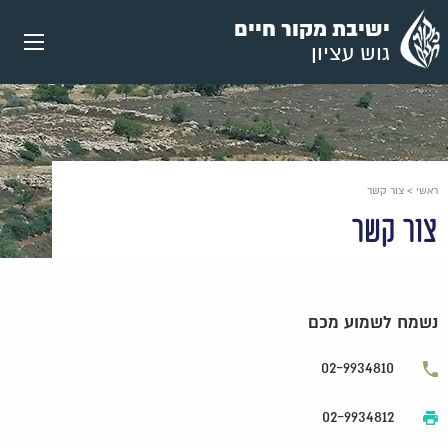
עבור
ישיבת מקור חיים
אל
גוש עציון
תוכן
העמוד
ראשי
>
צור קשר
צור קשר
נשמח לשמוע מכם
02-9934810
02-9934812