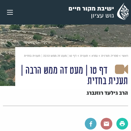
עבור
ישיבת מקור חיים
אל
גוש עציון
תוכן
העמוד
ראשי
>
ספריה תורנית
>
גמרא
>
תענית
>
דף טו | מעט זה ממש הרבה | תענית בחזית
דף טו | מעט זה ממש הרבה |
תענית בחזית
הרב גילעד רוזנברג