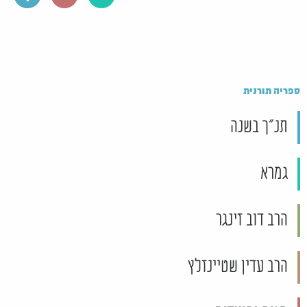
ספריה תורנית
תנ"ך בשנה
גמרא
הרב דוב זינגר
הרב עדין שטיינזלץ