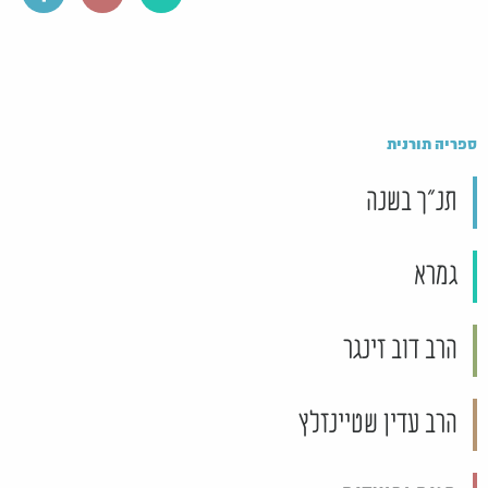
ספריה תורנית
תנ"ך בשנה
גמרא
הרב דוב זינגר
הרב עדין שטיינזלץ