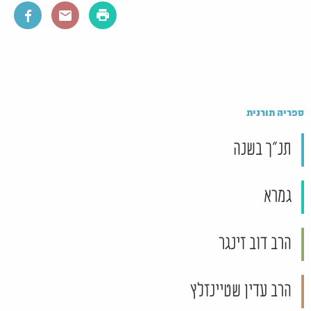
ספריה תורנית
תנ"ך בשנה
גמרא
הרב דוב זינגר
הרב עדין שטיינזלץ