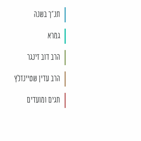
תנ"ך בשנה
גמרא
הרב דוב זינגר
הרב עדין שטיינזלץ
חגים ומועדים