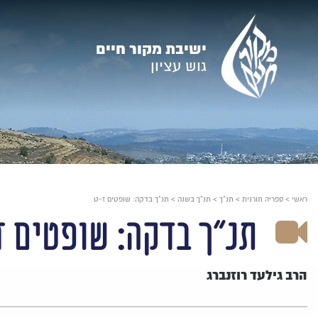
עבור
אל
ישיבת מקור חיים
תוכן
גוש עציון
העמוד
ראשי
>
ספריה תורנית
>
תנ"ך
>
תנ"ך בשנה
>
תנ"ך בדקה: שופטים ז-ט
תנ"ך בדקה: שופטים 
הרב גילעד רוזנברג