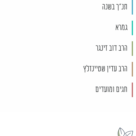
תנ"ך בשנה
גמרא
הרב דוב זינגר
הרב עדין שטיינזלץ
חגים ומועדים