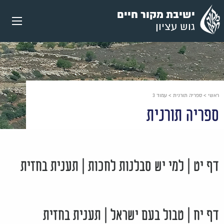
עבור
ישיבת מקור חיים
אל
גוש עציון
תוכן
העמוד
ראשי
>
ספריה תורנית
>
עמוד 3
ספריה תורנית
דף יט | למי יש סבלנות לחכות | תענית בחזית
דף יח | טבול בעם ישראל | תענית בחזית