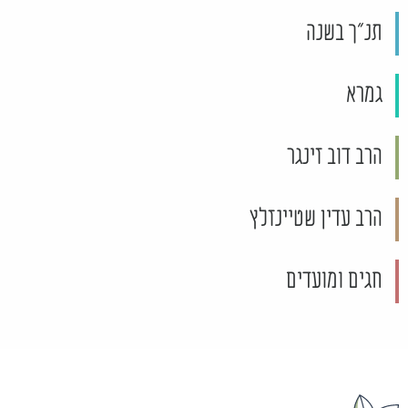
תנ"ך בשנה
גמרא
הרב דוב זינגר
הרב עדין שטיינזלץ
חגים ומועדים