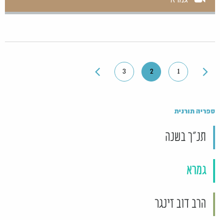
3
2
1
ספריה תורנית
תנ"ך בשנה
גמרא
הרב דוב זינגר