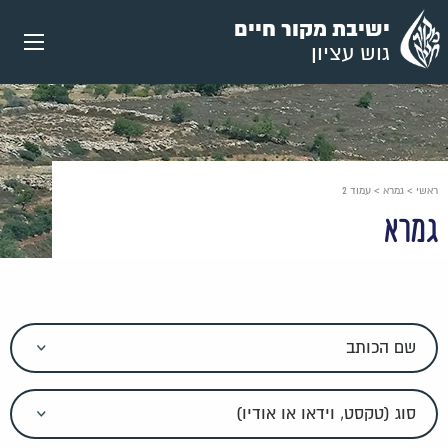
עבור
ישיבת מקור חיים
אל
גוש עציון
תוכן
העמוד
ראשי
>
גמרא
>
עמוד 2
גמרא