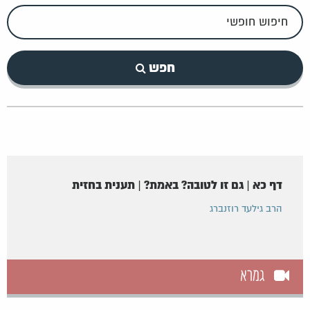
חיפוש
חופשי
חפש
דף כא | גם זו לטובה? באמת? | תענית בחזית
הרב גילעד רוזנברג
גמרא