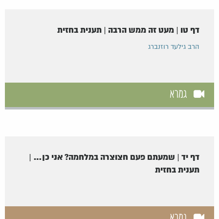
דף טו | מעט זה ממש הרבה | תענית בחזית
הרב גילעד רוזנברג
גמרא
דף יד | שמעתם פעם חצוצרה במלחמה? אני כן… |
תענית בחזית
גמרא