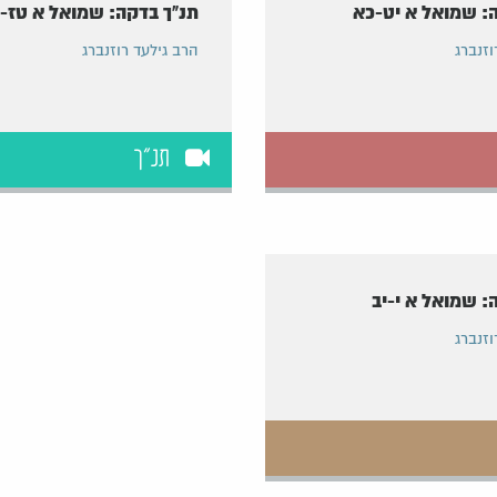
: שמואל א יט-כא
תנ"ך בדקה: שמואל א טז-י
וזנברג
הרב גילעד רוזנברג
תנ"ך
: שמואל א י-יב
וזנברג