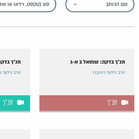
תנ"ך בדקה: שמואל ב א-ג
תנ"ך בדקה
הרב גילעד רוזנברג
הרב גילעד ר
תנ"ך
תנ"ך