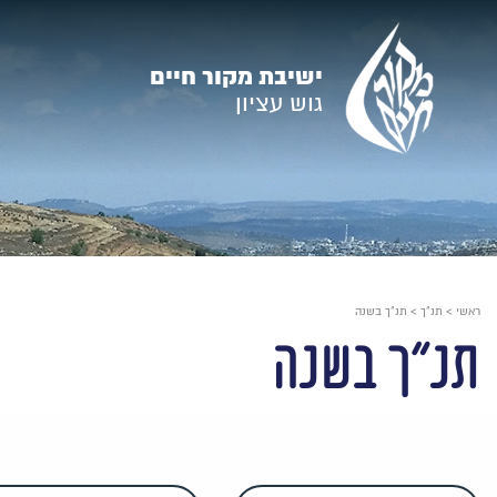
עבור
אל
ישיבת מקור חיים
תוכן
גוש עציון
העמוד
ראשי
>
תנ"ך
>
תנ"ך בשנה
תנ"ך בשנה