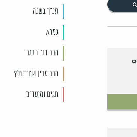
תנ"ך בשנה
גמרא
הרב דוב זינגר
כז
הרב עדין שטיינזלץ
חגים ומועדים