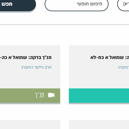
חיפוש
חפש
חופשי
: שמואל א כח-לא
תנ"ך בדקה: שמואל א כה-
וזנברג
הרב גילעד רוזנברג
תנ"ך