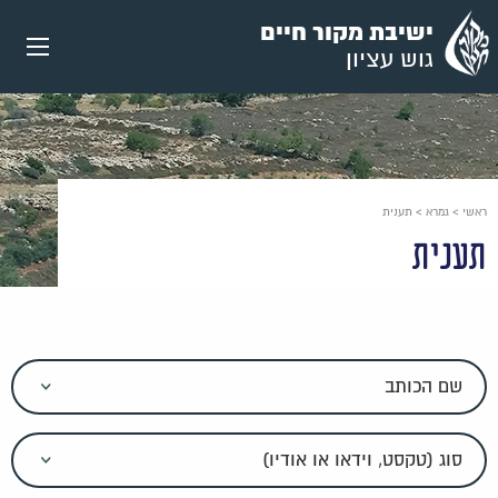
עבור
ישיבת מקור חיים
אל
גוש עציון
תוכן
העמוד
ראשי
>
גמרא
>
תענית
תענית