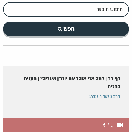
חיפוש
חופשי
חפש
דף כב | למה אני אוהב את יונתן ואוריה? | תענית
בחזית
הרב גילעד רוזנברג
גמרא