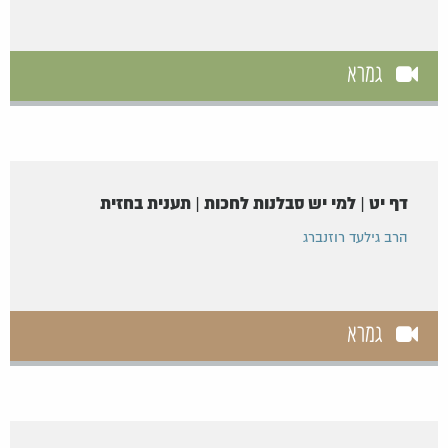
גמרא
דף יט | למי יש סבלנות לחכות | תענית בחזית
הרב גילעד רוזנברג
גמרא