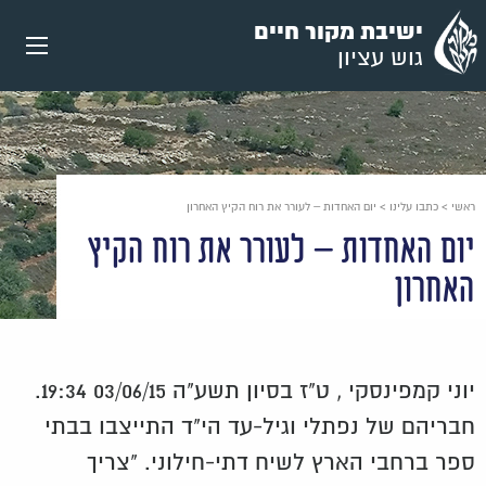
עבור
ישיבת מקור חיים
אל
גוש עציון
תוכן
העמוד
ראשי
>
כתבו עלינו
>
יום האחדות – לעורר את רוח הקיץ האחרון
יום האחדות – לעורר את רוח הקיץ
האחרון
יוני קמפינסקי , ט"ז בסיון תשע"ה 03/06/15 19:34.
חבריהם של נפתלי וגיל-עד הי"ד התייצבו בבתי
ספר ברחבי הארץ לשיח דתי-חילוני. "צריך