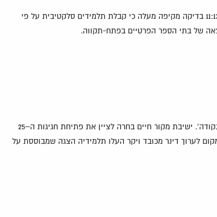
חגית רוטנברג פורסם 10/09/09, 11:13 בדיקה מקיפה מעלה כי קבלת תלמידים סלקטיבית על פי
אה של בתי הספר הפרטיים בפתח-תקווה.
שרה ג'ו בן צבי, פורסם במגזין 'נקודה'. ישיבת מקור חיים בחרה לציין את פתיחת חגיגות ה–25
ום לערוך דינר מכובד ויקר העלו תלמידיה הצגה שמבוססת על