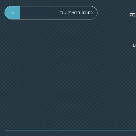
הכניסי
>
בה
כתובת
מייל
ם